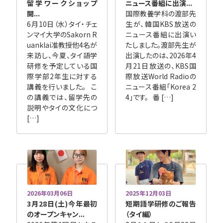
留学ワークショップ
ニュース番組に出演...
開...
国際教養学科の渡部先
6月10日（水）タイ・チェ
生が、韓国KBS放送の
ンマイ大学のSakorn R
ニュース番組に出演い
uanklai准教授他4名が
たしました。渡部先生が
来訪し、今夏、タイ語学
出演したのは、2026年4
研修を予定している国
月21日放送の、KBS国
際学部2年生に対する
際放送World Radioの
講義を行いました。 こ
ニュース番組「Korea 2
の講義では、留学先の
4」です。 番 […]
説明やタイの文化につ
[…]
2026年03月06日
2025年12月03日
3月28日(土)今年最初
短期語学研修のご報告
のオープンキャン...
（タイ編）