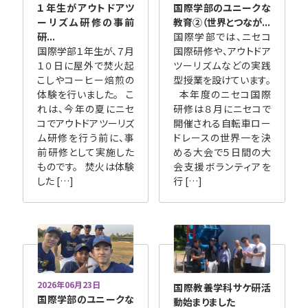
１年生がアウトドアツ
国際学部のユニークな
ーリズム研修の事前
教育②（世界とつなが...
研...
国際学部では、ニセコ
国際学部１年生が、７月
国際研修や、アウトドア
１０日に屋外で焚火起
ツーリズムなどの実践
こしやコーヒー焙煎の
型授業を設けています。
体験を行いました。 こ
本年度のニセコ国際
れは、今年の夏にニセ
研修は８月にニセコで
コでアウトドアツーリズ
開催される自転車ロー
ム研修を行う前に、事
ドレースの世界一を決
前研修として実施した
める大会で５日間の大
ものです。 焚火は体験
会支援ボランティアを
した […]
行 […]
2026年06月23日
国際教養学科サケ研活
国際学部のユニークな
動始まりました