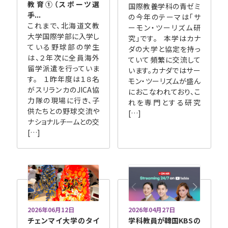
教育①（スポーツ選
国際教養学科の青ゼミ
手...
の今年のテーマは「サ
これまで、北海道文教
ーモン・ツーリズム研
大学国際学部に入学し
究」です。 本学はカナ
ている野球部の学生
ダの大学と協定を持っ
は、２年次に全員海外
ていて頻繁に交流して
留学派遣を行っていま
います。カナダではサー
す。 １昨年度は１８名
モン・ツーリズムが盛ん
がスリランカのJICA協
におこなわれており、こ
力隊の現場に行き、子
れを専門とする研究
供たちとの野球交流や
[…]
ナショナルチームとの交
[…]
2026年06月12日
2026年04月27日
チェンマイ大学のタイ
学科教員が韓国KBSの