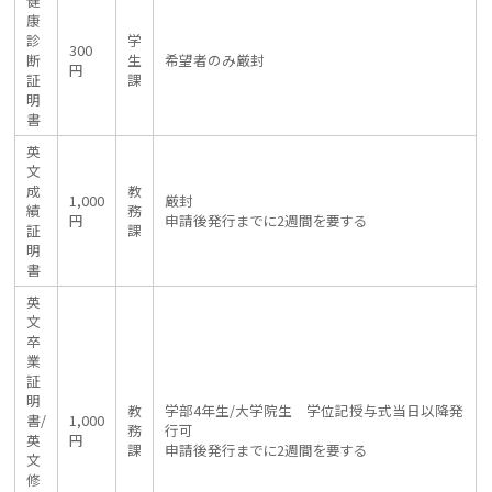
健
康
診
学
300
断
生
希望者のみ厳封
円
証
課
明
書
英
文
成
教
1,000
厳封
績
務
円
申請後発行までに2週間を要する
証
課
明
書
英
文
卒
業
証
明
教
学部4年生/大学院生 学位記授与式当日以降発
書/
1,000
務
行可
英
円
課
申請後発行までに2週間を要する
文
修