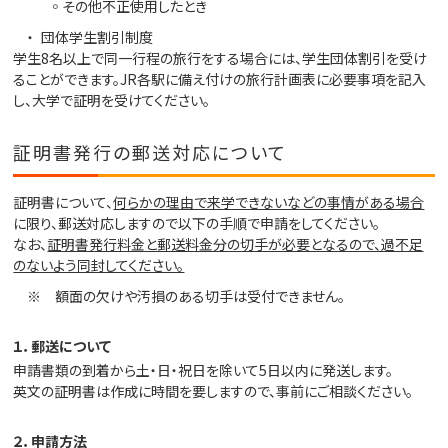
その他不正使用したとき
団体学生割引制度
学生8名以上で同一行程の旅行をする場合には、学生団体割引を受け
ることができます。JR各駅に備え付けの旅行計画表に必要事項を記入
し、大学で証明を受けてください。
証明書発行の郵送対応について
証明書について、
何らかの理由で来学できないなどの事情がある場合
に限り、郵送対応しますので以下の手順で申請をしてください。
なお、
証明書発行料金と郵送料金分の切手が必要となるので、過不足
のないよう同封してください。
※ 額面の欠けや汚損のある切手は受付できません。
１．郵送について
申請書類の到着から土・日・祝日を除いて5日以内に発送します。
英文の証明書は作成に時間を要しますので、事前にご相談ください。
２．申請方法