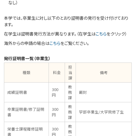
なし）
本学では、卒業生に対し以下のとおり証明書の発行を受け付けており
ます。
在学生は証明書発行方法が異なります。（在学生は
こちら
をクリック）
海外からの申請の場合は
こちら
をご覧ください。
発行証明書一覧（卒業生）
担
種類
料金
当
備考
課
教
300
成績証明書
務
厳封
円
課
教
卒業証明書/修了証明
300
務
学部卒業生/大学院修了生
書
円
課
教
栄養士課程履修証明
300
務
書
円