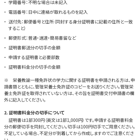
学籍番号：不明な場合は未記入
電話番号：日中に連絡が取れるものを記入
送付先：郵便番号と住所（同封する身分証明書に記載の住所と一致
すること）
郵便形式：普通・速達・簡易書留など
証明書郵送分の切手の金額
申請する証明書と必要部数
証明書料金分の切手の金額
※ 栄養教諭一種免許状の学力に関する証明書を申請される方は、申
請書類とともに、管理栄養士免許証のコピーをお送りください。管理栄
養士免許証を取得されていない方は、その旨を証明書交付申請書の欄
外に記入してください。
2. 証明書料金分の切手について
証明書は1部300円（英文は1部1,000円）です。申請する証明書料金
分の郵便切手を同封してください。切手は100円切手でご用意ください。
不足している場合、不足分が到着してから作成しますのでご注意くださ
い。