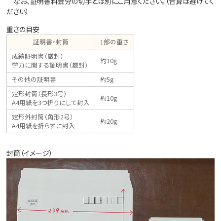
なお、証明書料金分の切手とは別にご用意ください。（合算は避けてく
ださい）
重さの目安
証明書・封筒
1部の重さ
成績証明書（厳封）
約10g
学力に関する証明書（厳封）
その他の証明書
約5g
定形封筒（長形3号）
約10g
A4用紙を3つ折りにして封入
定形外封筒（角形2号）
約20g
A4用紙を折らずに封入
封筒（イメージ）