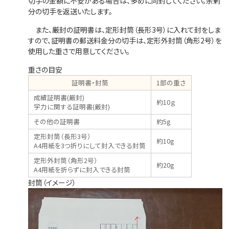
切手の金額に不安がある場合は、多めに同封してください。余剰
分の切手を返送いたします。
また、厳封の証明書は、定形封筒（長形3号）に入れて封をしま
すので、証明書の郵送料金分の切手は、定形外封筒（角形2号）を
使用した重さで用意してください。
重さの目安
証明書・封筒
1部の重さ
成績証明書(厳封)
約10ｇ
学力に関する証明書(厳封)
その他の証明書
約5g
定形封筒（長形3号）
約10g
A4用紙を3つ折りにして封入できる封筒
定形外封筒（角形2号）
約20g
A4用紙を折らずに封入できる封筒
封筒（イメージ）