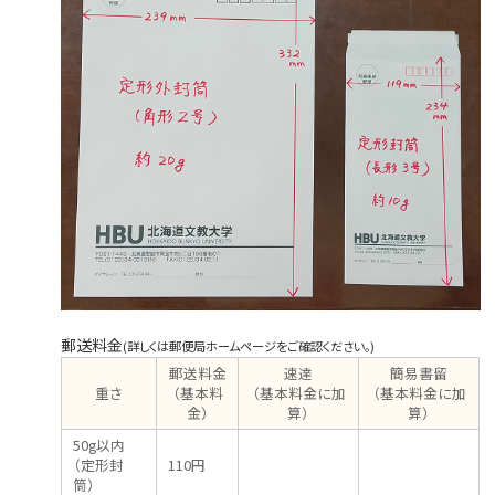
郵送料金
(詳しくは郵便局ホームページをご確認ください。)
郵送料金
速達
簡易書留
重さ
（基本料
（基本料金に加
（基本料金に加
金）
算）
算）
50g以内
（定形封
110円
筒）