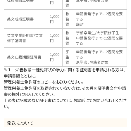
円
課
教
申請後発行までに2週間を要
1,000
英文成績証明書
務
する
円
課
厳封
教
学部卒業生/大学院修了生
英文卒業証明書/英文
1,000
務
申請後発行までに2週間を要
修了証明書
円
課
する
学
申請後発行までに2週間を要
1,000
英文在籍期間証明書
生
する
円
課
退学者、除籍者対象
※１ 栄養教諭一種免許状の学力に関する証明書を申請される方は、
申請書類とともに、
管理栄養士免許証のコピーをお送りください。
管理栄養士免許証を取得されていない方は、その旨を証明書交付申請
書の欄外に記入してください。
上の表に記載のない証明書については、お電話にてお問い合わせくださ
い。
発送について