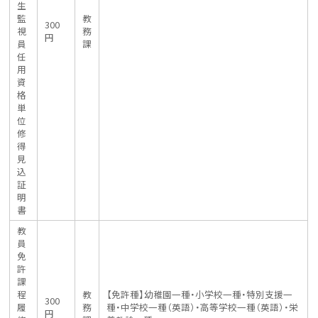
生
監
教
300
視
務
円
員
課
任
用
資
格
単
位
修
得
見
込
証
明
書
教
員
免
許
課
程
教
【免許種】幼稚園一種・小学校一種・特別支援一
300
履
務
種・中学校一種（英語）・高等学校一種（英語）・栄
円