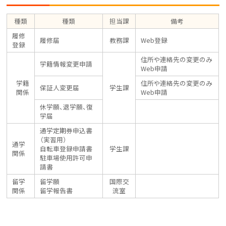
種類
種類
担当課
備考
履修
履修届
教務課
Web登録
登録
住所や連絡先の変更のみ
学籍情報変更申請
Web申請
学籍
住所や連絡先の変更のみ
保証人変更届
学生課
関係
Web申請
休学願、退学願、復
学届
通学定期券申込書
（実習用）
通学
自転車登録申請書
学生課
関係
駐車場使用許可申
請書
留学
留学願
国際交
関係
留学報告書
流室