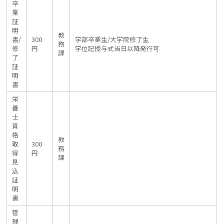
卒
業
証
明
教
書/
300
学部卒業生/大学院修了生
務
修
円
学位記授与式当日以降発行可
課
了
証
明
書
栄
養
士
資
格
教
取
300
務
得
円
課
見
込
証
明
書
管
理