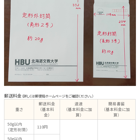
郵送料金
（詳しくは郵便局ホームページをご確認ください。）
郵送料金
速達
簡易書留
重さ
（基本料
（基本料金に加
（基本料金に加
金）
算）
算）
50g以内
110円
（定形封筒）
50g以内