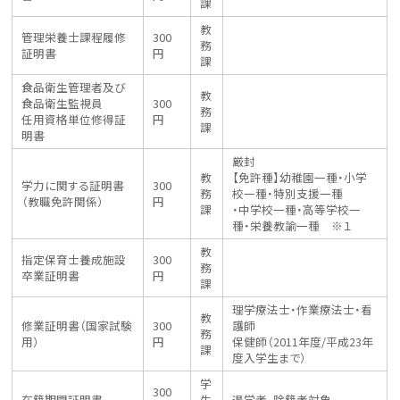
課
教
管理栄養士課程履修
300
務
証明書
円
課
食品衛生管理者及び
教
食品衛生監視員
300
務
任用資格単位修得証
円
課
明書
厳封
教
【免許種】幼稚園一種・小学
学力に関する証明書
300
務
校一種・特別支援一種
（教職免許関係）
円
課
・中学校一種・高等学校一
種・栄養教諭一種 ※１
教
指定保育士養成施設
300
務
卒業証明書
円
課
理学療法士・作業療法士・看
教
修業証明書（国家試験
300
護師
務
用）
円
保健師（2011年度/平成23年
課
度入学生まで）
学
300
在籍期間証明書
生
退学者、除籍者対象