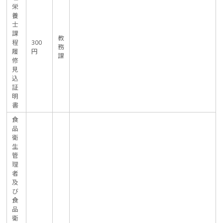
栄
養
士
課
教
程
300
務
履
円
課
修
見
込
証
明
書
食
品
衛
生
管
理
者
及
び
食
品
衛