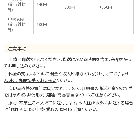
（定形外封
140円
+300円
+350円
筒）
100g以内
（定形外封
180円
筒）
注意事項
申請は
郵送
で行ってください。郵送にかかる時間を含め、余裕を持っ
てお申し込みください。
料金の支払いについて
現金や収入印紙などは受け付けておりませ
ん。必ず
郵便切手
でお支払い
ください。
郵便事故等の責任は負いかねますので、証明書の郵送料金分の切手
を用意の際、郵便形式（速達・簡易書留など）に、ご注意ください。
原則、卒業生ご本人あてに送付します。本人住所以外に郵送する場合
は「代理人による申請・受取の場合」をご覧ください。