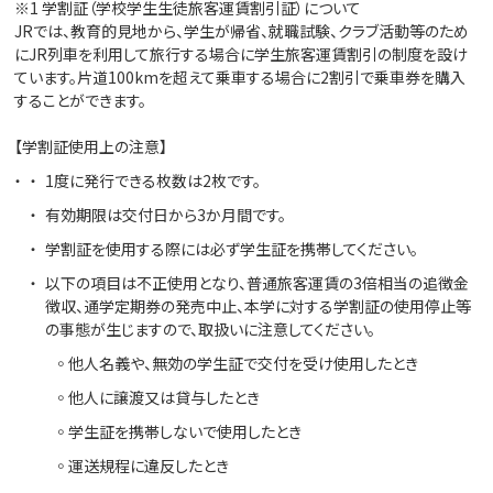
※1 学割証（学校学生生徒旅客運賃割引証）について
JRでは、教育的見地から、学生が帰省、就職試験、クラブ活動等のため
にJR列車を利用して旅行する場合に学生旅客運賃割引の制度を設け
ています。片道100kmを超えて乗車する場合に2割引で乗車券を購入
することができます。
【学割証使用上の注意】
1度に発行できる枚数は2枚です。
有効期限は交付日から3か月間です。
学割証を使用する際には必ず学生証を携帯してください。
以下の項目は不正使用となり、普通旅客運賃の3倍相当の追徴金
徴収、通学定期券の発売中止、本学に対する学割証の使用停止等
の事態が生じますので、取扱いに注意してください。
他人名義や、無効の学生証で交付を受け使用したとき
他人に譲渡又は貸与したとき
学生証を携帯しないで使用したとき
運送規程に違反したとき