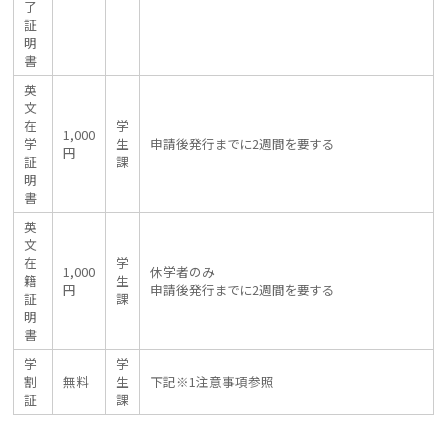
了
証
明
書
英
文
在
学
1,000
学
生
申請後発行までに2週間を要する
円
証
課
明
書
英
文
在
学
1,000
休学者のみ
籍
生
円
申請後発行までに2週間を要する
証
課
明
書
学
学
割
無料
生
下記※1注意事項参照
証
課