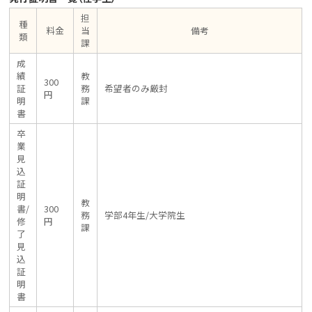
担
種
料金
当
備考
類
課
成
績
教
300
証
務
希望者のみ厳封
円
明
課
書
卒
業
見
込
証
明
教
書/
300
務
学部4年生/大学院生
修
円
課
了
見
込
証
明
書