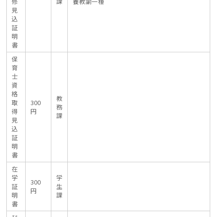
修
課
養教諭一種
見
込
証
明
書
保
育
士
資
格
教
取
300
務
得
円
課
見
込
証
明
書
在
学
学
300
証
生
円
明
課
書