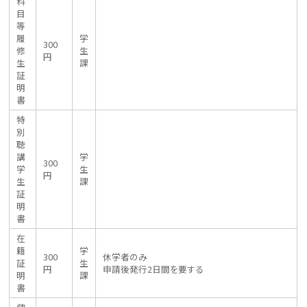
科
目
等
履
学
300
修
生
円
生
課
証
明
書
特
別
聴
講
学
300
学
生
円
生
課
証
明
書
在
籍
学
300
休学者のみ
証
生
円
申請後発行2日間を要する
明
課
書