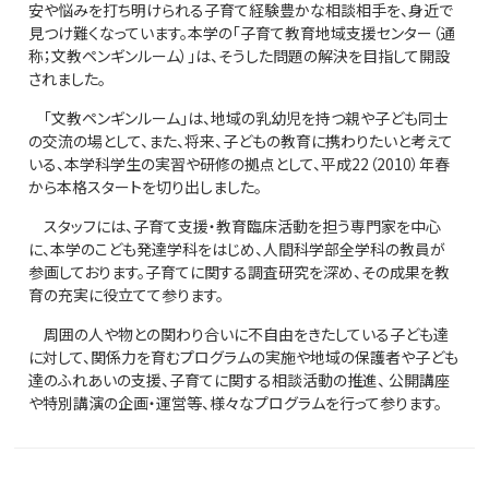
安や悩みを打ち明けられる子育て経験豊かな相談相手を、身近で
見つけ難くなっています。本学の「子育て教育地域支援センター（通
称；文教ペンギンルーム）」は、そうした問題の解決を目指して開設
されました。
「文教ペンギンルーム」は、地域の乳幼児を持つ親や子ども同士
の交流の場として、また、将来、子どもの教育に携わりたいと考えて
いる、本学科学生の実習や研修の拠点として、平成22（2010）年春
から本格スタートを切り出しました。
スタッフには、子育て支援・教育臨床活動を担う専門家を中心
に、本学のこども発達学科をはじめ、人間科学部全学科の教員が
参画しております。子育てに関する調査研究を深め、その成果を教
育の充実に役立てて参ります。
周囲の人や物との関わり合いに不自由をきたしている子ども達
に対して、関係力を育むプログラムの実施や地域の保護者や子ども
達のふれあいの支援、子育てに関する相談活動の推進、 公開講座
や特別講演の企画・運営等、様々なプログラムを行って参ります。