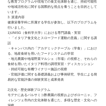
な教育プログラムや現地での食文化体験を通じ、持続可能性
や地域活性化に関する国際的な視点を養うことを目的として
います。
3. 派遣内容
健康栄養学科に所属する学生が参加し、以下のプログラムを
行いました。
1)UNISG（食科学大学）における専門講義・実習
・「イタリア食文化とスローフード運動の意義」に関する講
話
・キャンパス内の「アカデミックテーブル（学食）」におけ
る、地産食材を用いたフードシステムの学習
・地元農園や地場野菜マルシェ（市場）の視察と、それらの
食材を用いたイタリア料理の調理実習・ディスカッション
・持続可能な有機ワイナリー施設の視察
・官能評価に関する基礎講義および事例研究、学生による簡
易的な官能評価の体験実習と成果発表
2)文化・歴史体験プログラム
モデナにあるバルサミコ酢農園の視察およびボローニャ、フ
ィレンツェ市内の文化体験を通じた、多様な歴史・文化への
洞察