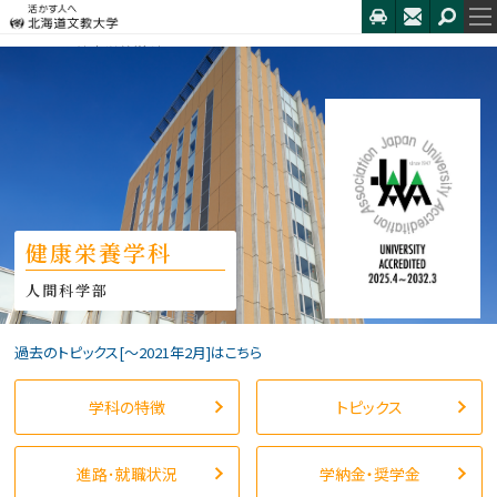
HOME
健康栄養学科
トピックス
9月13日(土) オープンキャンパス 開...
健康栄養学科
人間科学部
過去のトピックス[〜2021年2月]はこちら
学科の特徴
トピックス
進路･就職状況
学納金・奨学金