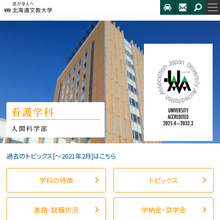
HOME
看護学科
トピックス
東京2020オリンピック北海道文教大学ボ...
看護学科
人間科学部
過去のトピックス[〜2021年2月]はこちら
学科の特徴
トピックス
進路･就職状況
学納金・奨学金