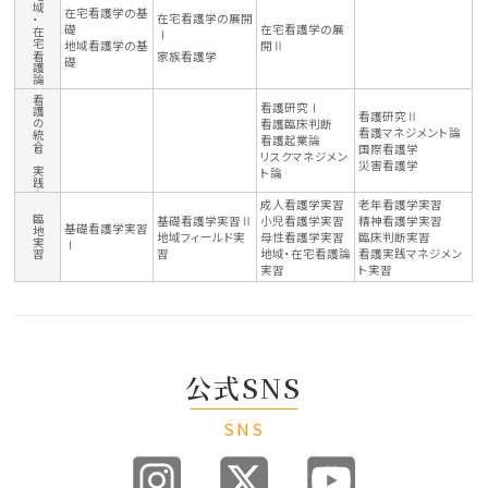
地域・在宅看護論
在宅看護学の基
在宅看護学の展開
礎
在宅看護学の展
Ⅰ
地域看護学の基
開Ⅱ
家族看護学
礎
看護の統合と実践
看護研究Ⅰ
看護研究Ⅱ
看護臨床判断
看護マネジメント論
看護起業論
国際看護学
リスクマネジメン
災害看護学
ト論
成人看護学実習
老年看護学実習
臨地実習
基礎看護学実習Ⅱ
小児看護学実習
精神看護学実習
基礎看護学実習
地域フィールド実
母性看護学実習
臨床判断実習
Ⅰ
習
地域・在宅看護論
看護実践マネジメン
実習
ト実習
公式SNS
SNS