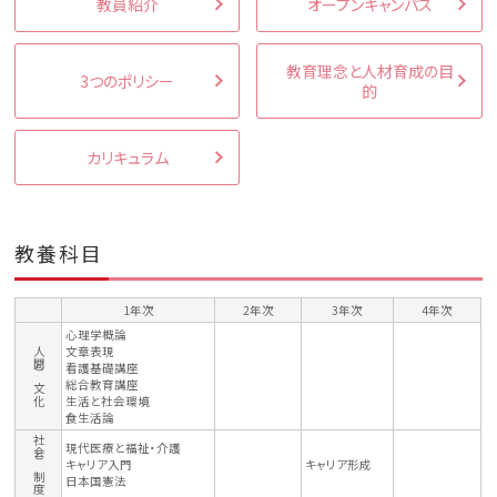
教員紹介
オープンキャンパス
教育理念と人材育成の目
3つのポリシー
的
カリキュラム
教養科目
1年次
2年次
3年次
4年次
心理学概論
文章表現
人間と文化
看護基礎講座
総合教育講座
生活と社会環境
食生活論
社会と制度
現代医療と福祉・介護
キャリア入門
キャリア形成
日本国憲法