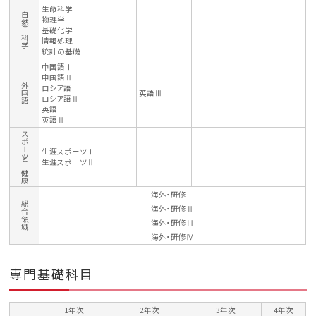
生命科学
自然と科学
物理学
基礎化学
情報処理
統計の基礎
中国語Ⅰ
中国語Ⅱ
外国語
ロシア語Ⅰ
英語Ⅲ
ロシア語Ⅱ
英語Ⅰ
英語Ⅱ
スポーツと健康
生涯スポーツⅠ
生涯スポーツⅡ
海外・研修Ⅰ
総合領域
海外・研修Ⅱ
海外・研修Ⅲ
海外・研修Ⅳ
専門基礎科目
1年次
2年次
3年次
4年次