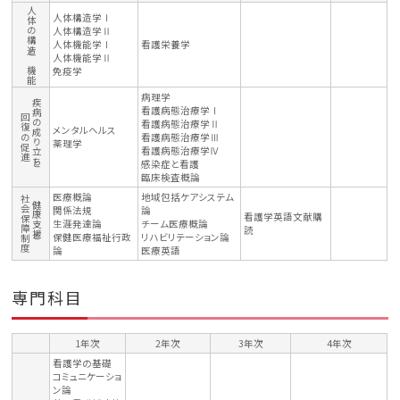
人体の構造と機能
人体構造学Ⅰ
人体構造学Ⅱ
人体機能学Ⅰ
看護栄養学
人体機能学Ⅱ
免疫学
病理学
疾病の成り立ちと
看護病態治療学Ⅰ
回復の促進
看護病態治療学Ⅱ
メンタルヘルス
看護病態治療学Ⅲ
薬理学
看護病態治療学Ⅳ
感染症と看護
臨床検査概論
医療概論
地域包括ケアシステム
社会保障制度
健康支援と
関係法規
論
看護学英語文献購
生涯発達論
チーム医療概論
読
保健医療福祉行政
リハビリテーション論
論
医療英語
専門科目
1年次
2年次
3年次
4年次
看護学の基礎
コミュニケーショ
ン論