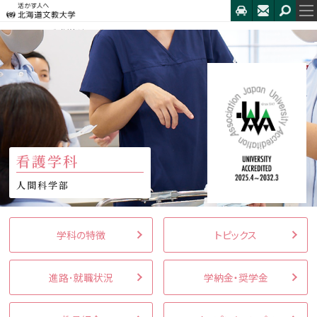
HOME
看護学科
カリキュラム
看護学科
人間科学部
学科の特徴
トピックス
進路･就職状況
学納金・奨学金