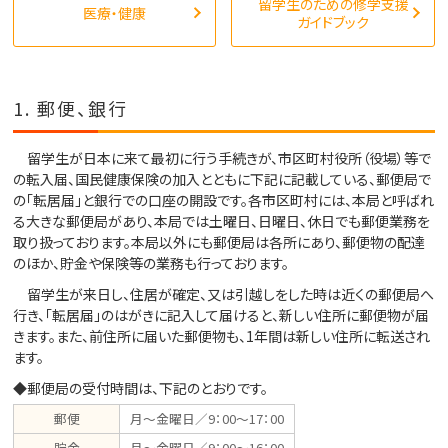
留学生のための修学支援
医療・健康
ガイドブック
1. 郵便、銀行
留学生が日本に来て最初に行う手続きが、市区町村役所（役場）等で
の転入届、国民健康保険の加入とともに下記に記載している、郵便局で
の「転居届」と銀行での口座の開設です。各市区町村には、本局と呼ばれ
る大きな郵便局があり、本局では土曜日、日曜日、休日でも郵便業務を
取り扱っております。本局以外にも郵便局は各所にあり、郵便物の配達
のほか、貯金や保険等の業務も行っております。
留学生が来日し、住居が確定、又は引越しをした時は近くの郵便局へ
行き、「転居届」のはがきに記入して届けると、新しい住所に郵便物が届
きます。また、前住所に届いた郵便物も、1年間は新しい住所に転送され
ます。
◆郵便局の受付時間は、下記のとおりです。
郵便
月～金曜日／9：00～17：00
貯金
月～金曜日／9：00～16：00