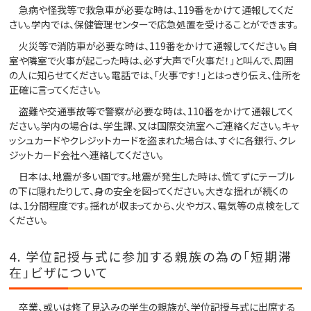
急病や怪我等で救急車が必要な時は、119番をかけて通報してくだ
さい。学内では、保健管理センターで応急処置を受けることができます。
火災等で消防車が必要な時は、119番をかけて通報してください。自
室や隣室で火事が起こった時は、必ず大声で「火事だ！」と叫んで、周囲
の人に知らせてください。電話では、「火事です！」とはっきり伝え、住所を
正確に言ってください。
盗難や交通事故等で警察が必要な時は、110番をかけて通報してく
ださい。学内の場合は、学生課、又は国際交流室へご連絡ください。キャ
ッシュカードやクレジットカードを盗まれた場合は、すぐに各銀行、クレ
ジットカード会社へ連絡してください。
日本は、地震が多い国です。地震が発生した時は、慌てずにテーブル
の下に隠れたりして、身の安全を図ってください。大きな揺れが続くの
は、1分間程度です。揺れが収まってから、火やガス、電気等の点検をして
ください。
4. 学位記授与式に参加する親族の為の「短期滞
在」ビザについて
卒業、或いは修了見込みの学生の親族が、学位記授与式に出席する