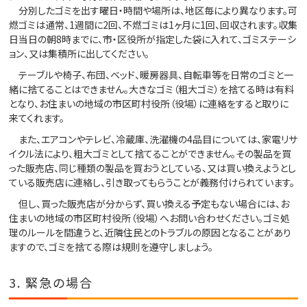
分別したゴミを出す曜日・時間や場所は、地区毎により異なります。可
燃ゴミは通常、1週間に2回、不燃ゴミは1ヶ月に1回、回収されます。収集
日当日の朝8時までに、市・区役所が指定した袋に入れて、ゴミステーシ
ョン、又は集積所に出してください。
テーブルや椅子、布団、ベッド、暖房器具、自転車等を日常のゴミと一
緒に捨てることはできません。大きなゴミ（粗大ゴミ）を捨てる時は有料
となり、お住まいの地域の市区町村役所（役場）に連絡をすると取りに
来てくれます。
また、エアコンやテレビ、冷蔵庫、洗濯機の4品目については、家電リサ
イクル法により、粗大ゴミとして捨てることができません。その製品を買
った販売店、同じ種類の製品を買おうとしている、又は買い換えようとし
ている販売店に連絡し、引き取ってもらうことが義務付けられています。
但し、買った販売店が分からず、買い換える予定もない場合には、お
住まいの地域の市区町村役所（役場）へお問い合わせください。ゴミ処
理のルールを間違うと、近隣住民とのトラブルの原因となることがあり
ますので、ゴミを捨てる際は規則を遵守しましょう。
3. 緊急の場合