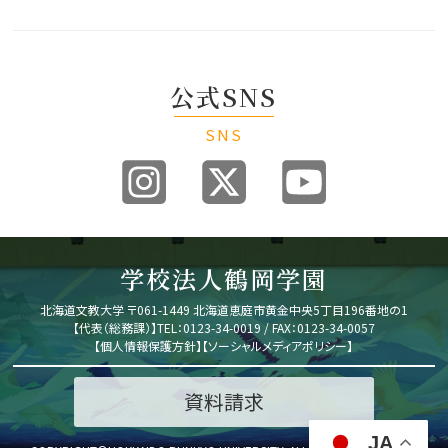
公式SNS
SNS
学校法人鶴岡学園
北海道文教大学
〒061-1449 北海道恵庭市黄金中央5丁目196番地の1
【代表（総務課）】
TEL：0123-34-0019 / FAX：0123-34-0057
【
個人情報保護方針
】
【
ソーシャルメディアポリシー
】
資料請求
JA