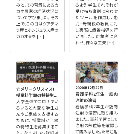
みと、その背景にあるカ
るよう 学生それぞれが
カオ農家の経済状況に
受け持ち事例に合わせ
ついて学びました。 その
たツールを作成し、患
上で、この日はグアテマ
児・母親役の教員に対
ラ産とホンジュラス産の
し実際に療養指導を行
カカオ豆を […]
いました。 対象者に合
わせ、様々な工夫 […]
2020年12月22日
☆メリークリスマス!
看護学科2年生 筋肉
授業料半額の特待生...
注射の演習
大学全体でコロナでい
看護学科2年生が筋肉
ろいろと大変な学生さ
注射の演習に取り組み
んやご家族を支援する
ました。 事前学習として
ために、 授業料が半額
注射の部位等を確認し
の特待生を募集するこ
て臨みました。ただ注射
とになりました。詳細は