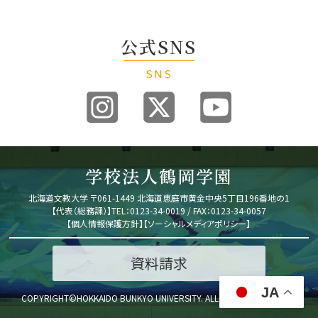
公式SNS
SNS
学校法人鶴岡学園
北海道文教大学
〒061-1449 北海道恵庭市黄金中央5丁目196番地の1
【代表（総務課）】
TEL：0123-34-0019 / FAX：0123-34-0057
【
個人情報保護方針
】
【
ソーシャルメディアポリシー
】
資料請求
JA
COPYRIGHT©HOKKAIDO BUNKYO UNIVERSITY.
ALL RIGHTS RESERVED.