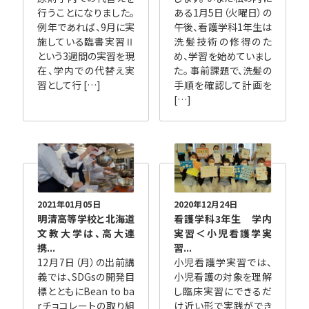
行うことになりました。
ある1月5日（火曜日）の
例年であれば、9月に実
午後、看護学科1年生は
施している臨書実習Ⅱ
洗髪技術の修得のた
という3週間の実習を現
め、学習を始めていまし
在、学内での代替え実
た。 事前課題で、洗髪の
習として行 […]
手順を確認して計画を
[…]
2021年01月05日
2020年12月24日
明清高等学校と北海道
看護学科3年生 学内
文教大学は、高大連
実習＜小児看護学実
携...
習...
12月7日（月）の出前講
小児看護学実習では、
義では、SDGsの開発目
小児看護の対象を理解
標とともにBean to ba
し臨床実習にできるだ
rチョコレートの取り組
け近い形で実践ができ