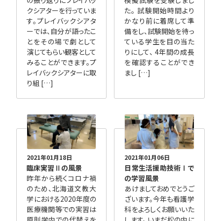
クシアターを行っていま
た。 試験開始時間より
す。プレイバックシアタ
かなり前に着席して準
ーでは、自分が語ったこ
備をし、試験開始を待っ
とをその場で劇として
ている学生を目の当た
演じてもらい観客として
りにして、 4年間の成長
みることができます。プ
を確認することができ
レイバックシアターに取
まし […]
り組 […]
2021年01月18日
2021年01月06日
臨床実習Ⅱの風景
日常生活援助技術Ⅰで
昨年から続くコロナ禍
の学習風景
のため、北海道文教大
あけましておめでとうご
学における2020年度の
ざいます。今年も看護学
医療機関等での実習は
科をよろしくお願いいた
原則学内での代替えを
します。 いまだ松の内に