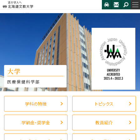
HOME
大学
トピックス
大学
医療保健科学部
学科の特徴
トピックス
学納金・奨学金
教員紹介