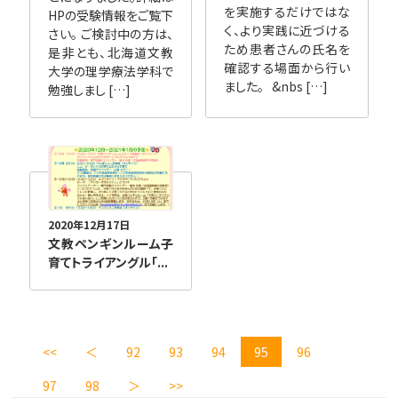
を実施するだけではな
HPの受験情報をご覧下
く、より実践に近づける
さい。 ご検討中の方は、
ため患者さんの氏名を
是非とも、北海道文教
確認する場面から行い
大学の理学療法学科で
ました。 &nbs […]
勉強しまし […]
2020年12月17日
文教ペンギンルーム子
育てトライアングル「...
<<
＜
92
93
94
95
96
97
98
＞
>>