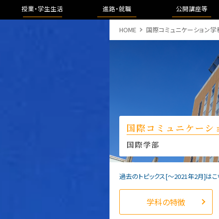
授業・学生生活
進路・就職
公開講座等
HOME
国際コミュニケーション学
国際コミュニケーシ
国際学部
過去のトピックス[〜2021年2月]はこ
学科の特徴