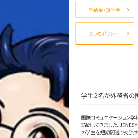
学納金・奨学金
3つのポリシー
学生２名が外務省の
国際コミュニケーション学科
訪問してきました。JENE
の学生を短期間送り交流す