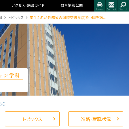
アクセス・
施設ガイド
教育情報公開
科
トピックス
学生２名が外務省の国際交流制度で中国を訪...
ョン学科
ちら
トピックス
進路･就職状況