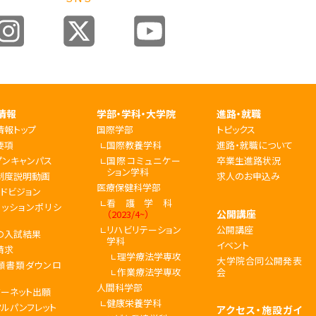
情報
学部・学科・大学院
進路・就職
情報トップ
国際学部
トピックス
要項
国際教養学科
進路・就職について
プンキャンパス
国際コミュニケー
卒業生進路状況
ション学科
制度説明動画
求人のお申込み
医療保健科学部
ンドビジョン
看護学科
ミッションポリシ
公開講座
（2023/4~）
リハビリテーション
公開講座
の入試結果
学科
イベント
請求
理学療法学専攻
大学院合同公開発表
願書類ダウンロ
作業療法学専攻
会
人間科学部
ターネット出願
健康栄養学科
タルパンフレット
アクセス・施設ガイ