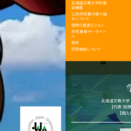
北海道文教大学附属
幼稚園
公的研究費の取り組
みについて
国際化推進ビジョン
研究業績データベー
ス
寄附
研究倫理について
北海道文教大学
【代表（総務
【
個人