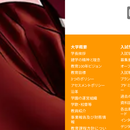
大学概要
入試
学長挨拶
入試
建学の精神と理念
募集
教育100年ビジョン
オー
教育目標
入試
3つのポリシー
ブラ
アセスメントポリシー
アド
ー
沿革
過去
学園の運営組織
資料
学歌・校章等
各出
教員紹介
ード
事業報告及び財務情
イン
報
デジ
教育課程方針につい