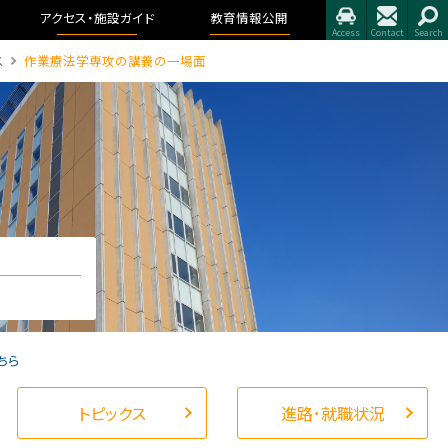
アクセス・
施設ガイド
教育情報公開
ス
作業療法学専攻の講義の一場面
ちら
トピックス
進路･就職状況