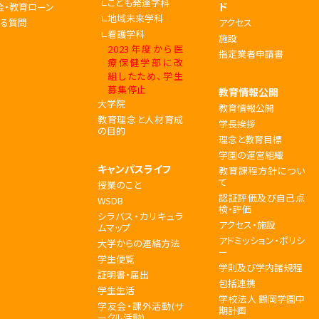
こども発達学科
ド
金・教育ローン
地域未来学科
ある質問
アクセス
看護学科
施設
2023年度から医
指定業者申請書
療保健学部に改
組したため、学生
募集停止
教育情報公開
大学院
教育情報公開
教育理念と人材育成
学長挨拶
の目的
理念と教育目標
学園の運営組織
キャンパスライフ
教育課程方針につい
て
授業のこと
認証評価及び自己点
WSDB
検・評価
シラバス・カリキュラ
アクセス・施設
ムマップ
アドミッション・ポリシ
大学からの連絡方法
ー
学生便覧
学則及び学内諸規程
証明書・届出
包括連携
学生生活
学校法人 鶴岡学園中
学友会・課外活動(サ
期計画
ークル活動)