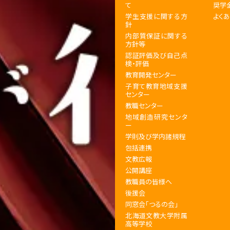
て
奨学
学生支援に関する方
よく
針
内部質保証に関する
方針等
認証評価及び自己点
検・評価
教育開発センター
子育て教育地域支援
センター
教職センター
地域創造研究センタ
ー
学則及び学内諸規程
包括連携
文教広報
公開講座
教職員の皆様へ
後援会
同窓会「つるの会」
北海道文教大学附属
高等学校