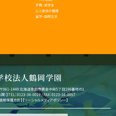
学費・奨学金
心と身体の健康
留学・国際交流
学校法人鶴岡学園
〒061-1449 北海道恵庭市黄金中央5丁目196番地の1
課）】
TEL：0123-34-0019 / FAX：0123-34-0057
情報保護方針
】
【
ソーシャルメディアポリシー
】