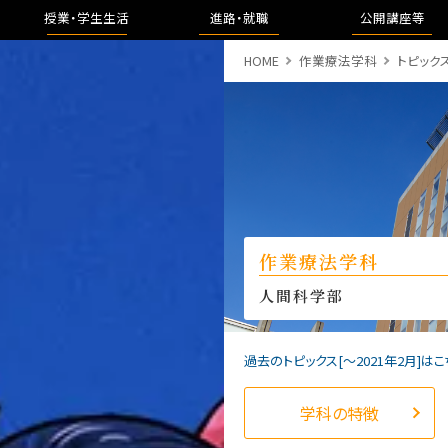
授業・学生生活
進路・就職
公開講座等
HOME
作業療法学科
トピック
作業療法学科
人間科学部
過去のトピックス[〜2021年2月]はこ
学科の特徴