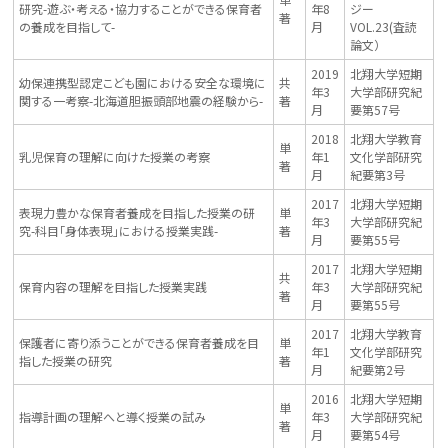
研究-遊ぶ・考える・協力することができる保育者
年8
ジー
著
の養成を目指して-
月
VOL.23(査読
論文）
2019
北翔大学短期
幼保連携型認定こども園における安全な環境に
共
年3
大学部研究紀
関する一考察-北海道胆振頭部地震の経験から-
著
月
要第57号
2018
北翔大学教育
単
乳児保育の理解に向けた授業の考察
年1
文化学部研究
著
月
紀要第3号
2017
北翔大学短期
表現力豊かな保育者養成を目指した授業の研
単
年3
大学部研究紀
究-科目「身体表現」における授業実践-
著
月
要第55号
2017
北翔大学短期
共
保育内容の理解を目指した授業実践
年3
大学部研究紀
著
月
要第55号
2017
北翔大学教育
保護者に寄り添うことができる保育者養成を目
単
年1
文化学部研究
指した授業の研究
著
月
紀要第2号
2016
北翔大学短期
単
指導計画の理解へと導く授業の試み
年3
大学部研究紀
著
月
要第54号