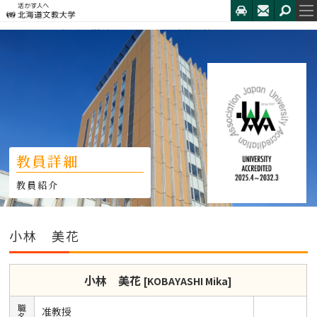
HOME
こども発達学科
教員一覧
小林 美花
教員詳細
教員紹介
小林 美花
小林 美花
[KOBAYASHI Mika]
職
准教授
名