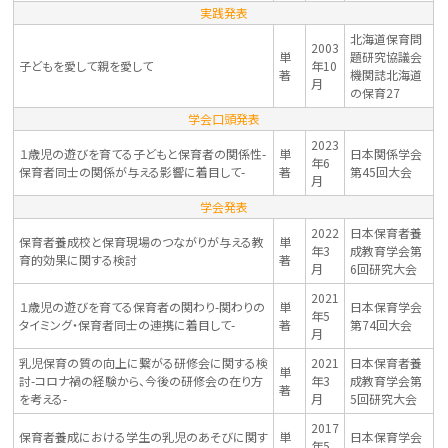
実践発表
北海道保育問
2003
単
題研究協議会
子どもを愛して親を愛して
年10
著
機関誌北海道
月
の保育27
学会口頭発表
2023
１歳児の遊びを育てる子どもと保育者の関係性-
単
日本関係学会
年6
保育者同士の関係が与える影響に着目して-
著
第45回大会
月
学会発表
2022
日本保育者養
保育者養成校と保育現場のつながりが与える教
単
年3
成教育学会第
育的効果に関する検討
著
月
6回研究大会
2021
１歳児の遊びを育てる保育者の関わり-関わりの
単
日本保育学会
年5
タイミング・保育者同士の連携に着目して-
著
第74回大会
月
乳児保育の質の向上に繋がる研修会に関する検
2021
日本保育者養
単
討-コロナ禍の経験から、今後の研修会の在り方
年3
成教育学会第
著
を考える-
月
5回研究大会
2017
保育者養成における学生の乳児のあそびに関す
単
日本保育学会
年5