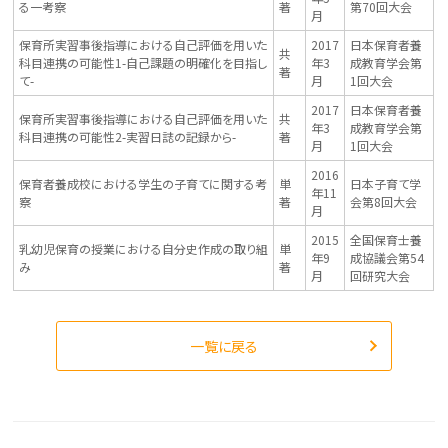
る一考察
著
第70回大会
月
保育所実習事後指導における自己評価を用いた
2017
日本保育者養
共
科目連携の可能性1-自己課題の明確化を目指し
年3
成教育学会第
著
て-
月
1回大会
2017
日本保育者養
保育所実習事後指導における自己評価を用いた
共
年3
成教育学会第
科目連携の可能性2-実習日誌の記録から-
著
月
1回大会
2016
保育者養成校における学生の子育てに関する考
単
日本子育て学
年11
察
著
会第8回大会
月
2015
全国保育士養
乳幼児保育の授業における自分史作成の取り組
単
年9
成協議会第54
み
著
月
回研究大会
一覧に戻る