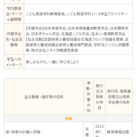
学内委員
会・サーク
こども発達学科教務委員、こども発達学科１～３年生アドバイザー
ル顧問等
【所属学会】日本保育学会、日本保育者養成教育学会、日本関係学
所属学会
会、日本赤ちゃん学会、北海道こども学会、住まい・環境教育学会
名・社会活
【社会活動】全国保育士養成協議会北海道ブロック協議会理事、全
動等
国保育士養成協議会保育士養成専門委員、学校法人リズム学園理
事、株式会社ニチイ学館運営委員
学生への
楽しみながら、一緒に学びましょう
メッセージ
単
発行
著・
又は
発行所、発表雑
共
主な著書 ・論文等の名称
発表
誌等又は発表
著
の年
学会等の名称
の
月
別
著書
2023
共
新・保育の計画と評価
年7
教育情報出版
著