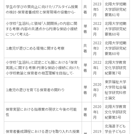
2023
北翔大学短期
学生の学びの質向上に向けたリアルタイム授業
共
年5
大学部研究紀
の検討-保育者養成校と保育現場の協働から-
著
月
要第61号
小学校「生活科」と領域「人間関係」の内容に関
2022
北翔大学短期
単
する考察-内容の共通点から円滑な保幼小接続
年3
大学部研究紀
著
について考える-
月
要第60号
2022
北翔大学短期
共
１歳児が遊びこめる環境に関する考察
年3
大学部研究紀
著
月
要第60号
小学校「生活科」と認定こども園における「保育
2022
北翔大学教育
単
実践」に関する考察-円滑な保幼小接続に向けた
年1
文化学部研究
著
小学校教諭と保育者の相互理解を目指して-
月
紀要第7号
東京福祉大学
2020
単
大学院社会福
１歳児の遊びを育てる保育者の関わり
年3
著
祉学研究科修
月
士論文
2020
北翔大学教育
保育実習における指導案の現状と今後の可能
単
年1
文化学部研究
性
著
月
紀要第5号
北海道子ども
保育者養成課程における遊びを取り入れた授業
2019
学会子どもロ
単