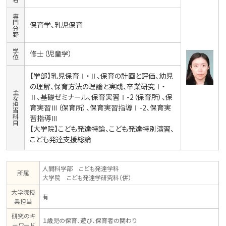
専
門
保育学、乳児保育
分
野
学
修士（児童学）
位
【学部】乳児保育Ⅰ・Ⅱ、保育の計画と評価、幼児
の理解、保育方法の理論と実践、卒業研究Ⅰ・
主
Ⅱ、基礎ゼミナール、保育実習Ⅰ-2（保育所）、保
な
担
育実習Ⅲ（保育所）、保育実習指導Ⅰ-2、保育実
当
科
習指導Ⅲ
目
【大学院】こども発達特論、こども発達特別演習、
こども発達支援総論
人間科学部 こども発達学科
所属
大学院 こども発達学研究科（併）
大学院授
有
業担当
研究のキ
１歳児の保育、遊び、保育者の関わり
ーワード