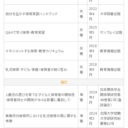
月
2022
共
自分を生かす保育実習ハンドブック
年4
大学図書出版
著
月
2019
共
Q＆Aで学ぶ保育・教育実習
年5
サンウェイ出版
著
月
2018
共
マネジメントする保育・教育カリキュラム
年9
教育情報出版
著
月
2018
共
乳児保育-子ども・家庭・保育者が紡ぐ営み-
年9
教育情報出版
著
月
論文
日本関係学会
2024
１歳児の遊びを育てる子どもと保育者の関係性
単
関係學研究第
年3
-保育者同士の関係が与える影響に着目して-
著
48巻第1号（査
月
読論文）
2024
北翔大学短期
事業所内保育所における乳児保育の質に関する
単
年3
大学部研究紀
考察
著
月
要第62号