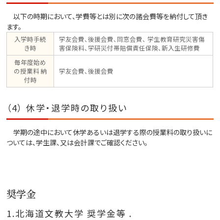
以下の時期において、学費等とは別に次の諸会費等を納付して頂き
ます。
入学時手続
学友会費、後援会費、同窓会費、 学生教育研究災害傷
き時
害保険料、学研災付帯賠償責任保険、新入生研修費
毎年度始め
の授業料 納
学友会費、後援会費
付時
（4） 休学・退学時の取り扱い
学期の途中において休学あるいは退学する際の授業料の取り扱いに
ついては、学生課、又は会計課でご確認ください。
奨学金
1.北海道文教大学 奨学金等 .