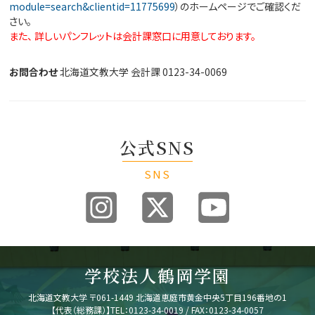
module=search&clientid=11775699
）のホームページでご確認くだ
さい。
また、 詳しいパンフレットは会計課窓口に用意しております。
お問合わせ
北海道文教大学 会計課 0123-34-0069
公式SNS
SNS
学校法人鶴岡学園
北海道文教大学
〒061-1449 北海道恵庭市黄金中央5丁目196番地の1
【代表（総務課）】
TEL：0123-34-0019 / FAX：0123-34-0057