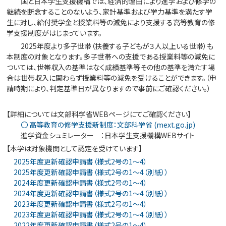
国と日本学生支援機構では、経済的理由により進学および修学の
継続を断念することのないよう、家計基準および学力基準を満たす学
生に対し、給付奨学金と授業料等の減免により支援する高等教育の修
学支援制度がはじまっています。
2025年度より多子世帯（扶養する子どもが３人以上いる世帯）も
本制度の対象となります。多子世帯への支援である授業料等の減免に
ついては、世帯収入の基準はなく成績基準等その他の基準を満たす場
合は世帯収入に関わらず授業料等の減免を受けることができます。（申
請時期により、判定基準日が異なりますので事前にご確認ください。）
【詳細については文部科学省WEBページにてご確認ください】
〇 高等教育の修学支援新制度：文部科学省 (mext.go.jp)
進学資金シュミレーター ：日本学生支援機構WEBサイト
【本学は対象機関として認定を受けています】
2025年度更新確認申請書（様式2号の1～4）
2025年度更新確認申請書（様式2号の1～4（別紙））
2024年度更新確認申請書（様式2号の1～4）
2024年度更新確認申請書（様式2号の1～4（別紙））
2023年度更新確認申請書（様式2号の1～4）
2023年度更新確認申請書（様式2号の1～4（別紙））
2022年度更新確認申請書（様式2号の1～4）