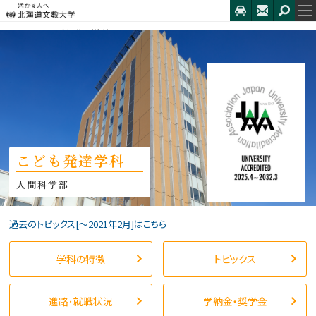
HOME
こども発達学科
トピックス
教育支援センター「学びの森」では、同セン...
こども発達学科
人間科学部
過去のトピックス[〜2021年2月]はこちら
学科の特徴
トピックス
進路･就職状況
学納金・奨学金