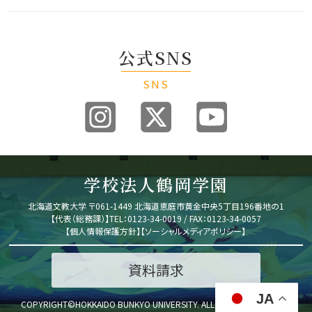
公式SNS
SNS
学校法人鶴岡学園
北海道文教大学
〒061-1449 北海道恵庭市黄金中央5丁目196番地の1
【代表（総務課）】
TEL：0123-34-0019 / FAX：0123-34-0057
【
個人情報保護方針
】
【
ソーシャルメディアポリシー
】
資料請求
JA
COPYRIGHT©HOKKAIDO BUNKYO UNIVERSITY.
ALL RIGHTS RESERVED.