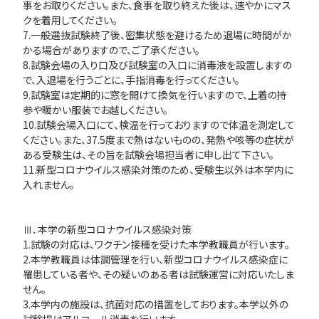
事をお取りください。また、食事を取り終えた後は、速やかにマス
クを着用してください。
7.一般選抜試験終了後、密集状態を避けるため退場に時間がか
かる場合がありますので、ご了承ください。
8.試験会場の入り口及び試験室の入口に消毒液を設置しますの
で、入退場を行うごとに、手指消毒を行ってください。
9.試験室は定期的に窓を開けて換気を行いますので、上着の持
参や暖かい服装でお越しください。
10.試験会場入口にて、検温を行っておりますので体温を測定して
ください。また、37.5度まで熱はないものの、発熱や咳等の症状が
ある受験生は、その旨を試験会場担当者に申し出て下さい。
11.新型コロナウイルス感染対策のため、受験生以外は本学内に
入れません。
Ⅲ．本学の新型コロナウイルス感染対策
1.試験の対応は、ワクチン接種を受けた本学教職員が行います。
2.本学教職員は体調管理を行い、新型コロナウイルス感染症に
罹患している者や、その疑いのある者は試験運営に対応いたしま
せん。
3.本学内の施設は、抗菌対応の措置をしております。本学以外の