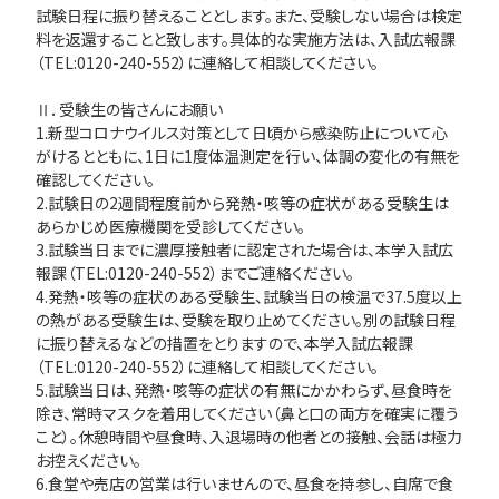
試験日程に振り替えることとします。また、受験しない場合は検定
料を返還することと致します。具体的な実施方法は、入試広報課
（TEL:0120-240-552）に連絡して相談してください。
Ⅱ．受験生の皆さんにお願い
1.新型コロナウイルス対策として日頃から感染防止について心
がけるとともに、1日に1度体温測定を行い、体調の変化の有無を
確認してください。
2.試験日の2週間程度前から発熱・咳等の症状がある受験生は
あらかじめ医療機関を受診してください。
3.試験当日までに濃厚接触者に認定された場合は、本学入試広
報課（TEL:0120-240-552）までご連絡ください。
4.発熱・咳等の症状のある受験生、試験当日の検温で37.5度以上
の熱がある受験生は、受験を取り止めてください。別の試験日程
に振り替えるなどの措置をとりますので、本学入試広報課
（TEL:0120-240-552）に連絡して相談してください。
5.試験当日は、発熱・咳等の症状の有無にかかわらず、昼食時を
除き、常時マスクを着用してください（鼻と口の両方を確実に覆う
こと）。休憩時間や昼食時、入退場時の他者との接触、会話は極力
お控えください。
6.食堂や売店の営業は行いませんので、昼食を持参し、自席で食