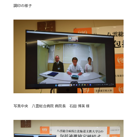
調印の様子
写真中央 八雲総合病院 病院長 石田 博英 様