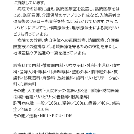
に貢献しています。
病院での診療に加え、訪問医療室を設置し、訪問医療をは
じめ、訪問看護、介護保険のケアプラン作成など、入院患者の
退院後のフォローも責任を持つよう心がけています。さらに、
リハビリにおいても、作業療法士、理学療法士による訪問リハ
ビリも行っています。
病院での診療、他自治体への巡回診療、訪問医療、介護保
険施設との連携など、地域医療を守るための役割を果たし、
地域包括ケア推進の一翼を担っています。
診療科目：内科・循環器内科・リウマチ科・外科・小児科・精神
科・産婦人科・眼科・耳鼻咽喉科・整形外科・脳神経外科・皮
膚科・泌尿器科・麻酔科・放射線科・歯科・リハビリテーション
科・心療内科
その他：人工透析・人間ドック・無医地区巡回診療・訪問医療
(診療・看護・リハビリ・栄養指導・服薬指導)
許可病床数：一般／166床、精神／100床、療養／40床、感染
症／4床 計／310床
その他／透析・NICU・PICU・LDR