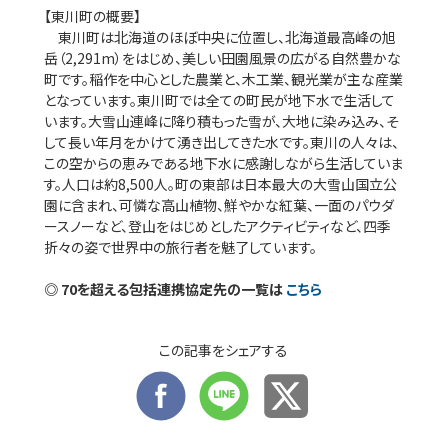
【東川町の概要】
東川町は北海道のほぼ中央に位置し、北海道最高峰の旭
岳（2,291m）をはじめ、美しい田園風景の広がる自然豊かな
町です。稲作を中心とした農業と、木工業、観光業が主な産業
となっています。東川町では全ての町民が地下水で生活して
います。大雪山連峰に降り積もった雪が、大地に染み込み、そ
して長い年月をかけて湧き出してきた水です。東川の人々は、
この空からの恵みである地下水に感謝しながら生活していま
す。人口は約8,500人。町の東部は日本最大の大雪山国立公
園に含まれ、可憐な高山植物、鮮やかな紅葉、一面のパウダ
ースノーなど、登山をはじめとしたアクティビティなど、四季
折々の姿で世界中の旅行者を魅了しています。
◎ 70を超える包括連携協定先の一覧は
こちら
この記事をシェアする